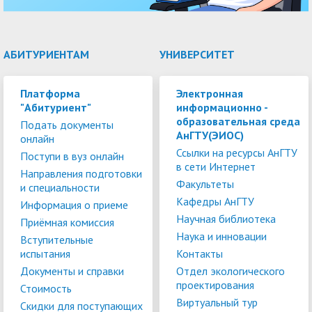
АБИТУРИЕНТАМ
УНИВЕРСИТЕТ
Платформа
Электронная
"Абитуриент"
информационно -
образовательная среда
Подать документы
АнГТУ(ЭИОС)
онлайн
Ссылки на ресурсы АнГТУ
Поступи в вуз онлайн
в сети Интернет
Направления подготовки
Факультеты
и специальности
Кафедры АнГТУ
Информация о приеме
Научная библиотека
Приёмная комиссия
Наука и инновации
Вступительные
испытания
Контакты
Документы и справки
Отдел экологического
проектирования
Стоимость
Виртуальный тур
Скидки для поступающих