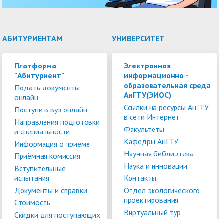
АБИТУРИЕНТАМ
УНИВЕРСИТЕТ
Платформа
Электронная
"Абитуриент"
информационно -
образовательная среда
Подать документы
АнГТУ(ЭИОС)
онлайн
Ссылки на ресурсы АнГТУ
Поступи в вуз онлайн
в сети Интернет
Направления подготовки
Факультеты
и специальности
Кафедры АнГТУ
Информация о приеме
Научная библиотека
Приёмная комиссия
Наука и инновации
Вступительные
испытания
Контакты
Документы и справки
Отдел экологического
проектирования
Стоимость
Виртуальный тур
Скидки для поступающих