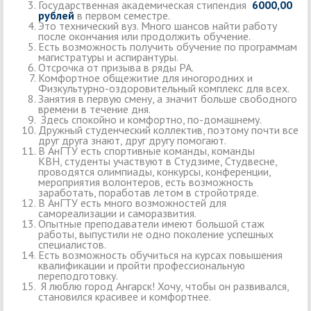
Государственная академическая стипендия
6000,00
рублей
в первом семестре.
Это технический вуз. Много шансов найти работу
после окончания или продолжить обучение.
Есть возможность получить обучение по программам
магистратуры и аспирантуры.
Отсрочка от призыва в ряды РА.
Комфортное общежитие для иногородних и
Физкультурно-оздоровительный комплекс для всех.
Занятия в первую смену, а значит больше свободного
времени в течение дня.
Здесь спокойно и комфортно, по-домашнему.
Дружный студенческий коллектив, поэтому почти все
друг друга знают, друг другу помогают.
В АнГТУ есть спортивные команды, команды
КВН, студенты участвуют в Студзиме, Студвесне,
проводятся олимпиады, конкурсы, конференции,
мероприятия волонтеров, есть возможность
заработать, поработав летом в стройотряде.
В АнГТУ есть много возможностей для
самореализации и саморазвития.
Опытные преподаватели имеют большой стаж
работы, выпустили не одно поколение успешных
специалистов.
Есть возможность обучиться на курсах повышения
квалификации и пройти профессиональную
переподготовку.
Я люблю город Ангарск! Хочу, чтобы он развивался,
становился красивее и комфортнее.