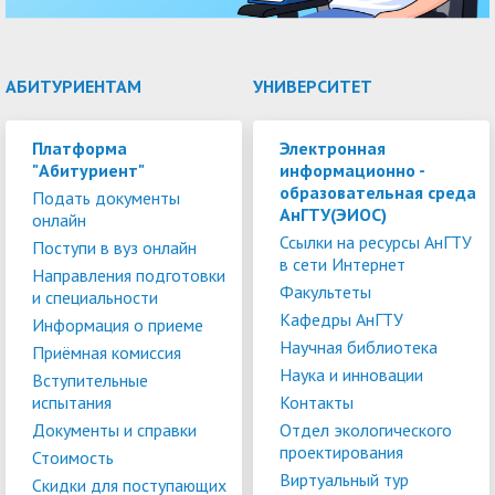
АБИТУРИЕНТАМ
УНИВЕРСИТЕТ
Платформа
Электронная
"Абитуриент"
информационно -
образовательная среда
Подать документы
АнГТУ(ЭИОС)
онлайн
Ссылки на ресурсы АнГТУ
Поступи в вуз онлайн
в сети Интернет
Направления подготовки
Факультеты
и специальности
Кафедры АнГТУ
Информация о приеме
Научная библиотека
Приёмная комиссия
Наука и инновации
Вступительные
испытания
Контакты
Документы и справки
Отдел экологического
проектирования
Стоимость
Виртуальный тур
Скидки для поступающих