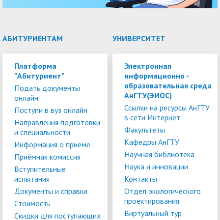
АБИТУРИЕНТАМ
УНИВЕРСИТЕТ
Платформа
Электронная
"Абитуриент"
информационно -
образовательная среда
Подать документы
АнГТУ(ЭИОС)
онлайн
Ссылки на ресурсы АнГТУ
Поступи в вуз онлайн
в сети Интернет
Направления подготовки
Факультеты
и специальности
Кафедры АнГТУ
Информация о приеме
Научная библиотека
Приёмная комиссия
Наука и инновации
Вступительные
испытания
Контакты
Документы и справки
Отдел экологического
проектирования
Стоимость
Виртуальный тур
Скидки для поступающих