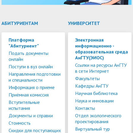
АБИТУРИЕНТАМ
УНИВЕРСИТЕТ
Платформа
Электронная
"Абитуриент"
информационно -
образовательная среда
Подать документы
АнГТУ(ЭИОС)
онлайн
Ссылки на ресурсы АнГТУ
Поступи в вуз онлайн
в сети Интернет
Направления подготовки
Факультеты
и специальности
Кафедры АнГТУ
Информация о приеме
Научная библиотека
Приёмная комиссия
Наука и инновации
Вступительные
испытания
Контакты
Документы и справки
Отдел экологического
проектирования
Стоимость
Виртуальный тур
Скидки для поступающих