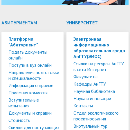
АБИТУРИЕНТАМ
УНИВЕРСИТЕТ
Платформа
Электронная
"Абитуриент"
информационно -
образовательная среда
Подать документы
АнГТУ(ЭИОС)
онлайн
Ссылки на ресурсы АнГТУ
Поступи в вуз онлайн
в сети Интернет
Направления подготовки
Факультеты
и специальности
Кафедры АнГТУ
Информация о приеме
Научная библиотека
Приёмная комиссия
Наука и инновации
Вступительные
испытания
Контакты
Документы и справки
Отдел экологического
проектирования
Стоимость
Виртуальный тур
Скидки для поступающих