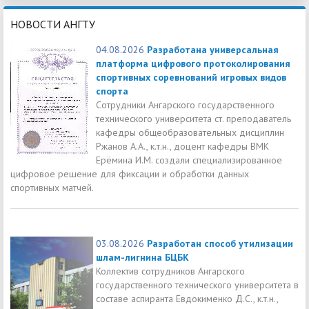
НОВОСТИ АНГТУ
04.08.2026
Разработана универсальная
платформа цифрового протоколирования
спортивных соревнований игровых видов
спорта
Сотрудники Ангарского государственного
технического университета ст. преподаватель
кафедры общеобразовательных дисциплин
Ржанов А.А., к.т.н., доцент кафедры ВМК
Ерёмина И.М. создали специализированное
цифровое решение для фиксации и обработки данных
спортивных матчей.
03.08.2026
Разработан способ утилизации
шлам-лигнина БЦБК
Коллектив сотрудников Ангарского
государственного технического университета в
составе аспиранта Евдокименко Д.С., к.т.н.,