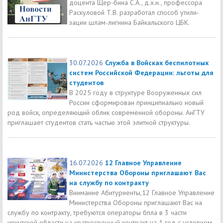
доцента Щер-бина С.А., д.х.н., профессора
Раскуловой Т.В. разработал способ утили-
зации шлам-лигнина Байкальского ЦБК.
30.07.2026
Служба в Войсках беспилотных
систем Российской Федерации: льготы для
студентов
В 2025 году в структуре Вооруженных сил
России сформирован принципиально новый
род войск, определяющий облик современной обороны. АнГТУ
приглашает студентов стать частью этой элитной структуры.
16.07.2026
12 Главное Управление
Министерства Обороны приглашают Вас
на службу по контракту
Внимание Абитуриенты,12 Главное Управление
Министерства Обороны приглашают Вас на
службу по контракту, требуются операторы бпла в 3 части
иркутской области на краткосрочный контракт на 1 год с условием