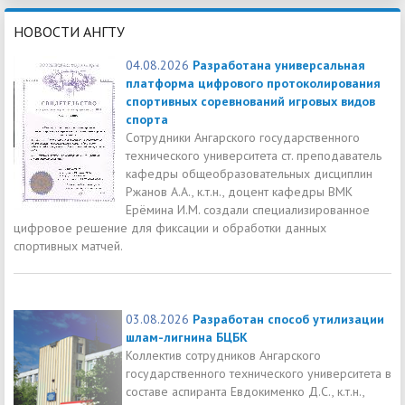
НОВОСТИ АНГТУ
04.08.2026
Разработана универсальная
платформа цифрового протоколирования
спортивных соревнований игровых видов
спорта
Сотрудники Ангарского государственного
технического университета ст. преподаватель
кафедры общеобразовательных дисциплин
Ржанов А.А., к.т.н., доцент кафедры ВМК
Ерёмина И.М. создали специализированное
цифровое решение для фиксации и обработки данных
спортивных матчей.
03.08.2026
Разработан способ утилизации
шлам-лигнина БЦБК
Коллектив сотрудников Ангарского
государственного технического университета в
составе аспиранта Евдокименко Д.С., к.т.н.,