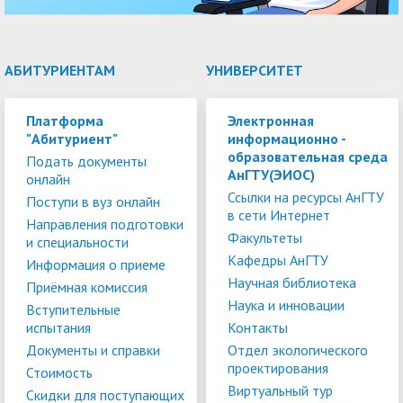
АБИТУРИЕНТАМ
УНИВЕРСИТЕТ
Платформа
Электронная
"Абитуриент"
информационно -
образовательная среда
Подать документы
АнГТУ(ЭИОС)
онлайн
Ссылки на ресурсы АнГТУ
Поступи в вуз онлайн
в сети Интернет
Направления подготовки
Факультеты
и специальности
Кафедры АнГТУ
Информация о приеме
Научная библиотека
Приёмная комиссия
Наука и инновации
Вступительные
испытания
Контакты
Документы и справки
Отдел экологического
проектирования
Стоимость
Виртуальный тур
Скидки для поступающих