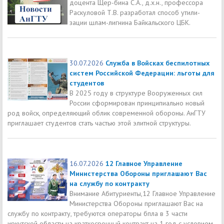
доцента Щер-бина С.А., д.х.н., профессора
Раскуловой Т.В. разработал способ утили-
зации шлам-лигнина Байкальского ЦБК.
30.07.2026
Служба в Войсках беспилотных
систем Российской Федерации: льготы для
студентов
В 2025 году в структуре Вооруженных сил
России сформирован принципиально новый
род войск, определяющий облик современной обороны. АнГТУ
приглашает студентов стать частью этой элитной структуры.
16.07.2026
12 Главное Управление
Министерства Обороны приглашают Вас
на службу по контракту
Внимание Абитуриенты,12 Главное Управление
Министерства Обороны приглашают Вас на
службу по контракту, требуются операторы бпла в 3 части
иркутской области на краткосрочный контракт на 1 год с условием