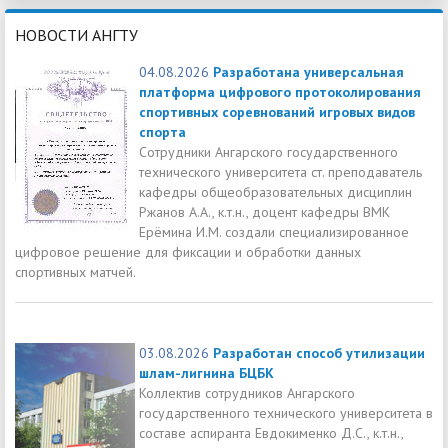
НОВОСТИ АНГТУ
04.08.2026
Разработана универсальная
платформа цифрового протоколирования
спортивных соревнований игровых видов
спорта
Сотрудники Ангарского государственного
технического университета ст. преподаватель
кафедры общеобразовательных дисциплин
Ржанов А.А., к.т.н., доцент кафедры ВМК
Ерёмина И.М. создали специализированное
цифровое решение для фиксации и обработки данных
спортивных матчей.
03.08.2026
Разработан способ утилизации
шлам-лигнина БЦБК
Коллектив сотрудников Ангарского
государственного технического университета в
составе аспиранта Евдокименко Д.С., к.т.н.,