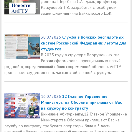
доцента Щер-бина С.А., д.х.н., профессора
Раскуловой Т.В. разработал способ утили-
зации шлам-лигнина Байкальского ЦБК.
30.07.2026
Служба в Войсках беспилотных
систем Российской Федерации: льготы для
студентов
В 2025 году в структуре Вооруженных сил
России сформирован принципиально новый
род войск, определяющий облик современной обороны. АнГТУ
приглашает студентов стать частью этой элитной структуры.
16.07.2026
12 Главное Управление
Министерства Обороны приглашают Вас
на службу по контракту
Внимание Абитуриенты,12 Главное Управление
Министерства Обороны приглашают Вас на
службу по контракту, требуются операторы бпла в 3 части
иркутской области на краткосрочный контракт на 1 год с условием