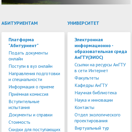
АБИТУРИЕНТАМ
УНИВЕРСИТЕТ
Платформа
Электронная
"Абитуриент"
информационно -
образовательная среда
Подать документы
АнГТУ(ЭИОС)
онлайн
Ссылки на ресурсы АнГТУ
Поступи в вуз онлайн
в сети Интернет
Направления подготовки
Факультеты
и специальности
Кафедры АнГТУ
Информация о приеме
Научная библиотека
Приёмная комиссия
Наука и инновации
Вступительные
испытания
Контакты
Документы и справки
Отдел экологического
проектирования
Стоимость
Виртуальный тур
Скидки для поступающих