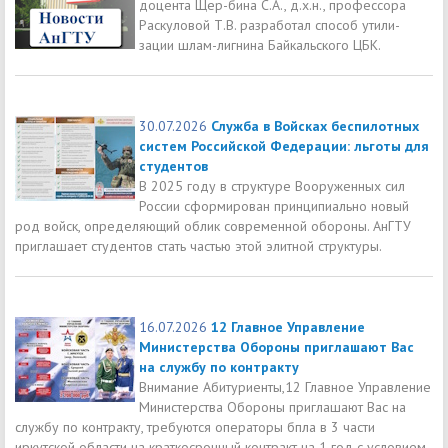
доцента Щер-бина С.А., д.х.н., профессора
Раскуловой Т.В. разработал способ утили-
зации шлам-лигнина Байкальского ЦБК.
30.07.2026
Служба в Войсках беспилотных
систем Российской Федерации: льготы для
студентов
В 2025 году в структуре Вооруженных сил
России сформирован принципиально новый
род войск, определяющий облик современной обороны. АнГТУ
приглашает студентов стать частью этой элитной структуры.
16.07.2026
12 Главное Управление
Министерства Обороны приглашают Вас
на службу по контракту
Внимание Абитуриенты,12 Главное Управление
Министерства Обороны приглашают Вас на
службу по контракту, требуются операторы бпла в 3 части
иркутской области на краткосрочный контракт на 1 год с условием