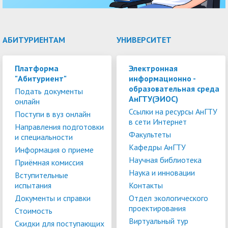
АБИТУРИЕНТАМ
УНИВЕРСИТЕТ
Платформа
Электронная
"Абитуриент"
информационно -
образовательная среда
Подать документы
АнГТУ(ЭИОС)
онлайн
Ссылки на ресурсы АнГТУ
Поступи в вуз онлайн
в сети Интернет
Направления подготовки
Факультеты
и специальности
Кафедры АнГТУ
Информация о приеме
Научная библиотека
Приёмная комиссия
Наука и инновации
Вступительные
испытания
Контакты
Документы и справки
Отдел экологического
проектирования
Стоимость
Виртуальный тур
Скидки для поступающих