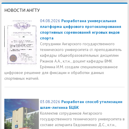
НОВОСТИ АНГТУ
04.08.2026
Разработана универсальная
платформа цифрового протоколирования
спортивных соревнований игровых видов
спорта
Сотрудники Ангарского государственного
технического университета ст. преподаватель
кафедры общеобразовательных дисциплин
Ржанов А.А., к.т.н., доцент кафедры ВМК
Ерёмина И.М. создали специализированное
цифровое решение для фиксации и обработки данных
спортивных матчей.
03.08.2026
Разработан способ утилизации
шлам-лигнина БЦБК
Коллектив сотрудников Ангарского
государственного технического университета в
составе аспиранта Евдокименко Д.С., к.т.н.,