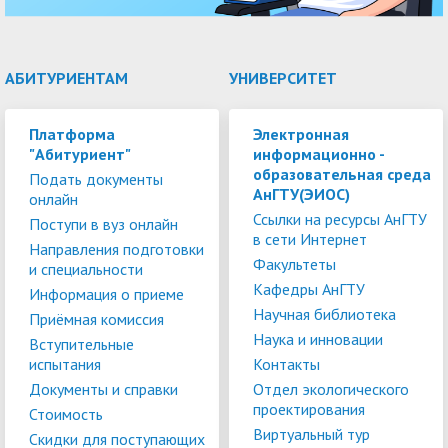
АБИТУРИЕНТАМ
УНИВЕРСИТЕТ
Платформа
Электронная
"Абитуриент"
информационно -
образовательная среда
Подать документы
АнГТУ(ЭИОС)
онлайн
Ссылки на ресурсы АнГТУ
Поступи в вуз онлайн
в сети Интернет
Направления подготовки
Факультеты
и специальности
Кафедры АнГТУ
Информация о приеме
Научная библиотека
Приёмная комиссия
Наука и инновации
Вступительные
испытания
Контакты
Документы и справки
Отдел экологического
проектирования
Стоимость
Виртуальный тур
Скидки для поступающих