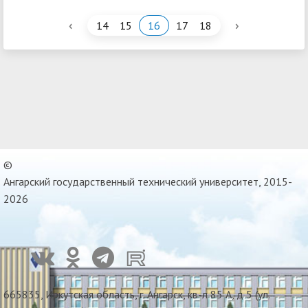
‹
›
14
15
16
17
18
©
Ангарский государственный технический университет, 2015-
2026
665835, Иркутская область, г. Ангарск, кв-л 85 А, д 5 (ул.