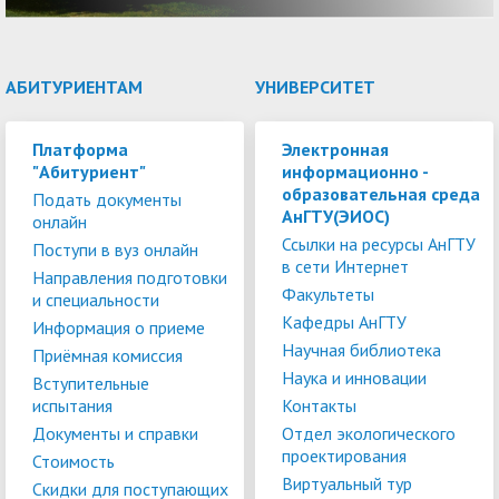
АБИТУРИЕНТАМ
УНИВЕРСИТЕТ
Платформа
Электронная
"Абитуриент"
информационно -
образовательная среда
Подать документы
АнГТУ(ЭИОС)
онлайн
Ссылки на ресурсы АнГТУ
Поступи в вуз онлайн
в сети Интернет
Направления подготовки
Факультеты
и специальности
Кафедры АнГТУ
Информация о приеме
Научная библиотека
Приёмная комиссия
Наука и инновации
Вступительные
испытания
Контакты
Документы и справки
Отдел экологического
проектирования
Стоимость
Виртуальный тур
Скидки для поступающих