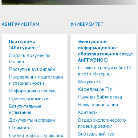
АБИТУРИЕНТАМ
УНИВЕРСИТЕТ
Платформа
Электронная
"Абитуриент"
информационно -
образовательная среда
Подать документы
АнГТУ(ЭИОС)
онлайн
Ссылки на ресурсы АнГТУ
Поступи в вуз онлайн
в сети Интернет
Направления подготовки
Факультеты
и специальности
Кафедры АнГТУ
Информация о приеме
Научная библиотека
Приёмная комиссия
Наука и инновации
Вступительные
испытания
Контакты
Документы и справки
Отдел экологического
проектирования
Стоимость
Виртуальный тур
Скидки для поступающих