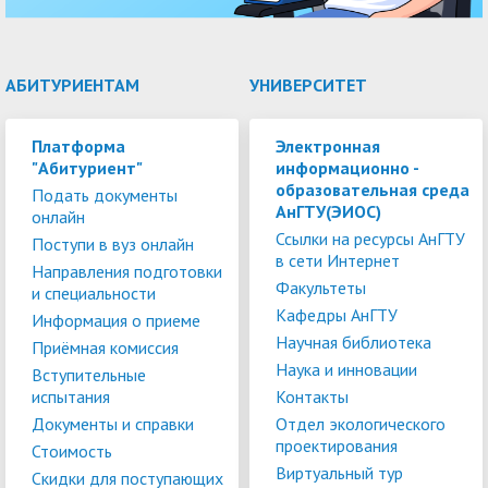
АБИТУРИЕНТАМ
УНИВЕРСИТЕТ
Платформа
Электронная
"Абитуриент"
информационно -
образовательная среда
Подать документы
АнГТУ(ЭИОС)
онлайн
Ссылки на ресурсы АнГТУ
Поступи в вуз онлайн
в сети Интернет
Направления подготовки
Факультеты
и специальности
Кафедры АнГТУ
Информация о приеме
Научная библиотека
Приёмная комиссия
Наука и инновации
Вступительные
испытания
Контакты
Документы и справки
Отдел экологического
проектирования
Стоимость
Виртуальный тур
Скидки для поступающих