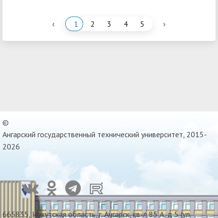
‹
›
1
2
3
4
5
©
Ангарский государственный технический университет, 2015-
2026
665835, Иркутская область, г. Ангарск, кв-л 85 А, д 5 (ул.