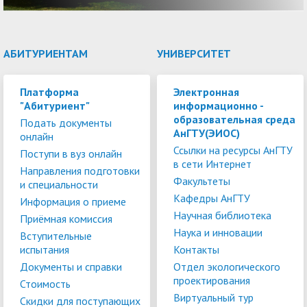
АБИТУРИЕНТАМ
УНИВЕРСИТЕТ
Платформа
Электронная
"Абитуриент"
информационно -
образовательная среда
Подать документы
АнГТУ(ЭИОС)
онлайн
Ссылки на ресурсы АнГТУ
Поступи в вуз онлайн
в сети Интернет
Направления подготовки
Факультеты
и специальности
Кафедры АнГТУ
Информация о приеме
Научная библиотека
Приёмная комиссия
Наука и инновации
Вступительные
испытания
Контакты
Документы и справки
Отдел экологического
проектирования
Стоимость
Виртуальный тур
Скидки для поступающих