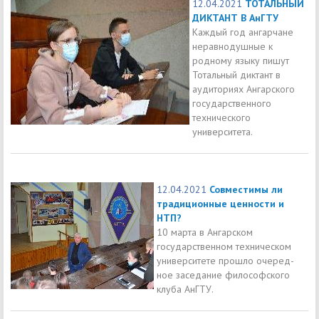
12.04.2021
ТОТАЛЬНЫЙ
ДИКТАНТ В АнГТУ
Каждый год ангарчане
неравнодушные к
родному языку пишут
Тотальный диктант в
аудиториях Ангарского
государственного
технического
университета.
12.04.2021
Совместимы ли
традиционные ценности и
НТП?
10 марта в Ангарском
государственном техническом
университете прошло очеред-
ное заседание философского
клуба АнГТУ.