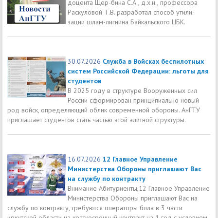
доцента Щер-бина С.А., д.х.н., профессора
Раскуловой Т.В. разработал способ утили-
зации шлам-лигнина Байкальского ЦБК.
30.07.2026
Служба в Войсках беспилотных
систем Российской Федерации: льготы для
студентов
В 2025 году в структуре Вооруженных сил
России сформирован принципиально новый
род войск, определяющий облик современной обороны. АнГТУ
приглашает студентов стать частью этой элитной структуры.
16.07.2026
12 Главное Управление
Министерства Обороны приглашают Вас
на службу по контракту
Внимание Абитуриенты,12 Главное Управление
Министерства Обороны приглашают Вас на
службу по контракту, требуются операторы бпла в 3 части
иркутской области на краткосрочный контракт на 1 год с условием