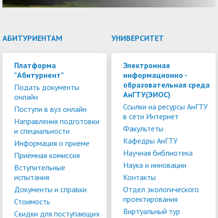
АБИТУРИЕНТАМ
УНИВЕРСИТЕТ
Платформа
Электронная
"Абитуриент"
информационно -
образовательная среда
Подать документы
АнГТУ(ЭИОС)
онлайн
Ссылки на ресурсы АнГТУ
Поступи в вуз онлайн
в сети Интернет
Направления подготовки
Факультеты
и специальности
Кафедры АнГТУ
Информация о приеме
Научная библиотека
Приёмная комиссия
Наука и инновации
Вступительные
испытания
Контакты
Документы и справки
Отдел экологического
проектирования
Стоимость
Виртуальный тур
Скидки для поступающих