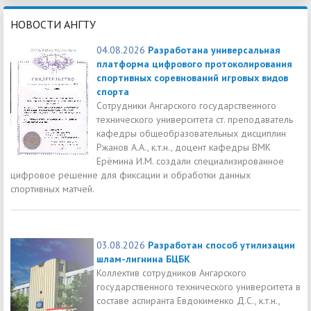
НОВОСТИ АНГТУ
04.08.2026
Разработана универсальная
платформа цифрового протоколирования
спортивных соревнований игровых видов
спорта
Сотрудники Ангарского государственного
технического университета ст. преподаватель
кафедры общеобразовательных дисциплин
Ржанов А.А., к.т.н., доцент кафедры ВМК
Ерёмина И.М. создали специализированное
цифровое решение для фиксации и обработки данных
спортивных матчей.
03.08.2026
Разработан способ утилизации
шлам-лигнина БЦБК
Коллектив сотрудников Ангарского
государственного технического университета в
составе аспиранта Евдокименко Д.С., к.т.н.,