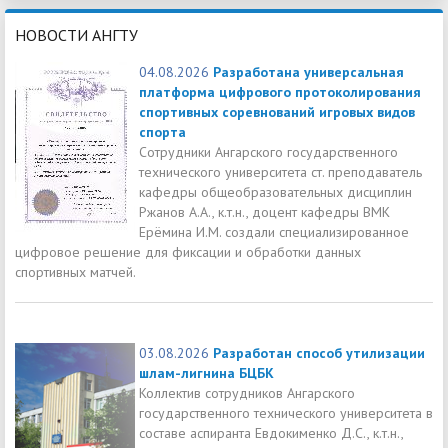
НОВОСТИ АНГТУ
04.08.2026
Разработана универсальная
платформа цифрового протоколирования
спортивных соревнований игровых видов
спорта
Сотрудники Ангарского государственного
технического университета ст. преподаватель
кафедры общеобразовательных дисциплин
Ржанов А.А., к.т.н., доцент кафедры ВМК
Ерёмина И.М. создали специализированное
цифровое решение для фиксации и обработки данных
спортивных матчей.
03.08.2026
Разработан способ утилизации
шлам-лигнина БЦБК
Коллектив сотрудников Ангарского
государственного технического университета в
составе аспиранта Евдокименко Д.С., к.т.н.,