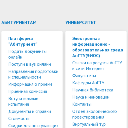
АБИТУРИЕНТАМ
УНИВЕРСИТЕТ
Платформа
Электронная
"Абитуриент"
информационно -
образовательная среда
Подать документы
АнГТУ(ЭИОС)
онлайн
Ссылки на ресурсы АнГТУ
Поступи в вуз онлайн
в сети Интернет
Направления подготовки
Факультеты
и специальности
Кафедры АнГТУ
Информация о приеме
Научная библиотека
Приёмная комиссия
Наука и инновации
Вступительные
испытания
Контакты
Документы и справки
Отдел экологического
проектирования
Стоимость
Виртуальный тур
Скидки для поступающих