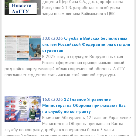
доцента Щер-бина С.А., д.х.н., профессора
Раскуловой Т.В. разработал способ утили-
зации шлам-лигнина Байкальского ЦБК.
30.07.2026
Служба в Войсках беспилотных
систем Российской Федерации: льготы для
студентов
В 2025 году в структуре Вооруженных сил
России сформирован принципиально новый
род войск, определяющий облик современной обороны. АнГТУ
приглашает студентов стать частью этой элитной структуры.
16.07.2026
12 Главное Управление
Министерства Обороны приглашают Вас
на службу по контракту
Внимание Абитуриенты,12 Главное Управление
Министерства Обороны приглашают Вас на
службу по контракту, требуются операторы бпла в 3 части
иркутской области на краткосрочный контракт на 1 год с условием