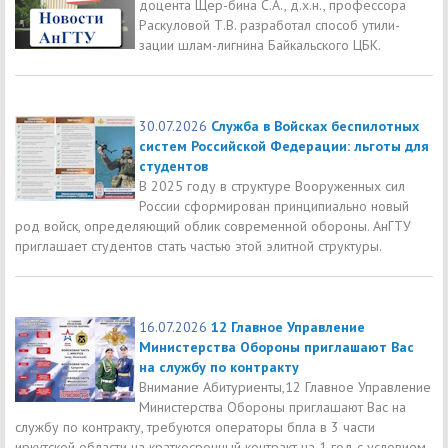
доцента Щер-бина С.А., д.х.н., профессора
Раскуловой Т.В. разработал способ утили-
зации шлам-лигнина Байкальского ЦБК.
30.07.2026
Служба в Войсках беспилотных
систем Российской Федерации: льготы для
студентов
В 2025 году в структуре Вооруженных сил
России сформирован принципиально новый
род войск, определяющий облик современной обороны. АнГТУ
приглашает студентов стать частью этой элитной структуры.
16.07.2026
12 Главное Управление
Министерства Обороны приглашают Вас
на службу по контракту
Внимание Абитуриенты,12 Главное Управление
Министерства Обороны приглашают Вас на
службу по контракту, требуются операторы бпла в 3 части
иркутской области на краткосрочный контракт на 1 год с условием