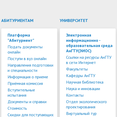
АБИТУРИЕНТАМ
УНИВЕРСИТЕТ
Платформа
Электронная
"Абитуриент"
информационно -
образовательная среда
Подать документы
АнГТУ(ЭИОС)
онлайн
Ссылки на ресурсы АнГТУ
Поступи в вуз онлайн
в сети Интернет
Направления подготовки
Факультеты
и специальности
Кафедры АнГТУ
Информация о приеме
Научная библиотека
Приёмная комиссия
Наука и инновации
Вступительные
испытания
Контакты
Документы и справки
Отдел экологического
проектирования
Стоимость
Виртуальный тур
Скидки для поступающих