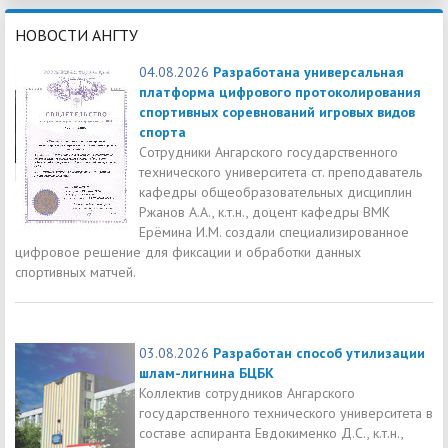
НОВОСТИ АНГТУ
04.08.2026
Разработана универсальная
платформа цифрового протоколирования
спортивных соревнований игровых видов
спорта
Сотрудники Ангарского государственного
технического университета ст. преподаватель
кафедры общеобразовательных дисциплин
Ржанов А.А., к.т.н., доцент кафедры ВМК
Ерёмина И.М. создали специализированное
цифровое решение для фиксации и обработки данных
спортивных матчей.
03.08.2026
Разработан способ утилизации
шлам-лигнина БЦБК
Коллектив сотрудников Ангарского
государственного технического университета в
составе аспиранта Евдокименко Д.С., к.т.н.,