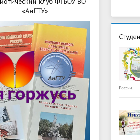
иотический клуб ФГБОУ ВО
«АнГТУ»
Студен
России.