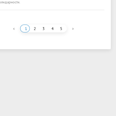
олидарности.
‹
›
1
2
3
4
5