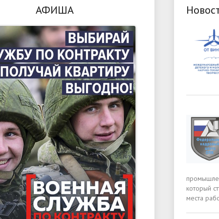
АФИША
Новос
промышлен
который с
места раб