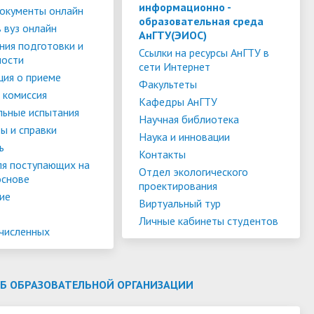
слуги
Педагогический состав
Скидки для поступающих на
информационно -
окументы онлайн
образовательная среда
Информация Министерства науки и
платной основе
 вуз онлайн
слуги
Финансово-хозяйственная
АнГТУ(ЭИОС)
высшего образования РФ
ния подготовки и
деятельность
Для поступающих из ДНР, ЛНР,
Ссылки на ресурсы АнГТУ в
ности
сети Интернет
янской
Международное сотрудничество
Запорожской области и
ия о приеме
ество
Организация питания в
Факультеты
Херсонской области
 комиссия
образовательной организации
Информационная поддержка
Кафедры АнГТУ
льные испытания
Научная библиотека
ое
сотрудников и обучающихся по
Дополнительный прием
ы и справки
Наука и инновации
вопросам коронавирусной
ь
Контакты
инфекции и организации
ля поступающих на
Отдел экологического
основе
дистанционного обучения
проектирования
ие
Виртуальный тур
Личные кабинеты студентов
ачисленных
ОБ ОБРАЗОВАТЕЛЬНОЙ ОРГАНИЗАЦИИ