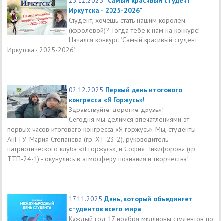
25.12.2025
"Самый красивый студент
Иркутска - 2025-2026"
Студент, хочешь стать нашим королем
(королевой)? Тогда тебе к нам на конкурс!
Начался конкурс "Самый красивый студент
Иркутска - 2025-2026".
02.12.2025
Первый день итогового
конгресса «Я Горжусь»!
Здравствуйте, дорогие друзья!
Сегодня мы делимся впечатлениями от
первых часов итогового конгресса «Я горжусь». Мы, студенты
АнГТУ: Мария Степанова (гр. ХТ-23-2), руководитель
патриотического клуба «Я горжусь», и София Никифорова (гр.
ТТП-24-1) - окунулись в атмосферу познания и творчества!
17.11.2025
День, который объединяет
студентов всего мира
Каждый год 17 ноября миллионы студентов по