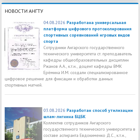
НОВОСТИ АНГТУ
04.08.2026
Разработана универсальная
платформа цифрового протоколирования
спортивных соревнований игровых видов
спорта
Сотрудники Ангарского государственного
технического университета ст. преподаватель
кафедры общеобразовательных дисциплин
Ржанов А.А., к.т.н., доцент кафедры ВМК
Ерёмина И.М. создали специализированное
цифровое решение для фиксации и обработки данных
спортивных матчей.
03.08.2026
Разработан способ утилизации
шлам-лигнина БЦБК
Коллектив сотрудников Ангарского
государственного технического университета в
составе аспиранта Евдокименко Д.С., к.т.н.,