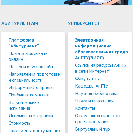
АБИТУРИЕНТАМ
УНИВЕРСИТЕТ
Платформа
Электронная
"Абитуриент"
информационно -
образовательная среда
Подать документы
АнГТУ(ЭИОС)
онлайн
Ссылки на ресурсы АнГТУ
Поступи в вуз онлайн
в сети Интернет
Направления подготовки
Факультеты
и специальности
Кафедры АнГТУ
Информация о приеме
Научная библиотека
Приёмная комиссия
Наука и инновации
Вступительные
испытания
Контакты
Документы и справки
Отдел экологического
проектирования
Стоимость
Виртуальный тур
Скидки для поступающих