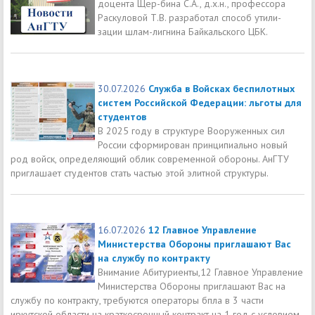
доцента Щер-бина С.А., д.х.н., профессора
Раскуловой Т.В. разработал способ утили-
зации шлам-лигнина Байкальского ЦБК.
30.07.2026
Служба в Войсках беспилотных
систем Российской Федерации: льготы для
студентов
В 2025 году в структуре Вооруженных сил
России сформирован принципиально новый
род войск, определяющий облик современной обороны. АнГТУ
приглашает студентов стать частью этой элитной структуры.
16.07.2026
12 Главное Управление
Министерства Обороны приглашают Вас
на службу по контракту
Внимание Абитуриенты,12 Главное Управление
Министерства Обороны приглашают Вас на
службу по контракту, требуются операторы бпла в 3 части
иркутской области на краткосрочный контракт на 1 год с условием