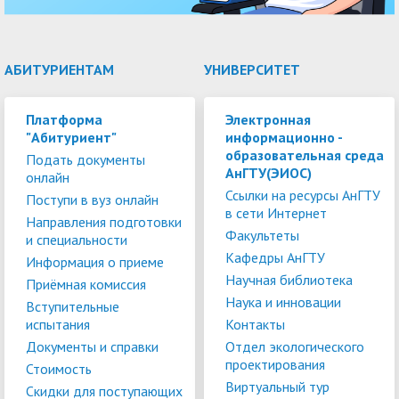
АБИТУРИЕНТАМ
УНИВЕРСИТЕТ
Платформа
Электронная
"Абитуриент"
информационно -
образовательная среда
Подать документы
АнГТУ(ЭИОС)
онлайн
Ссылки на ресурсы АнГТУ
Поступи в вуз онлайн
в сети Интернет
Направления подготовки
Факультеты
и специальности
Кафедры АнГТУ
Информация о приеме
Научная библиотека
Приёмная комиссия
Наука и инновации
Вступительные
испытания
Контакты
Документы и справки
Отдел экологического
проектирования
Стоимость
Виртуальный тур
Скидки для поступающих