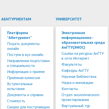
АБИТУРИЕНТАМ
УНИВЕРСИТЕТ
Платформа
Электронная
"Абитуриент"
информационно -
образовательная среда
Подать документы
АнГТУ(ЭИОС)
онлайн
Ссылки на ресурсы АнГТУ
Поступи в вуз онлайн
в сети Интернет
Направления подготовки
Факультеты
и специальности
Кафедры АнГТУ
Информация о приеме
Научная библиотека
Приёмная комиссия
Наука и инновации
Вступительные
испытания
Контакты
Документы и справки
Отдел экологического
проектирования
Стоимость
Виртуальный тур
Скидки для поступающих