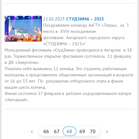
22.02.2023
СТУДЗИМА – 2023
Поздравляем команду АнГТУ «Тигры», за 3
место в XVIII молодежном
фестивале Ангарского городского округа
«СТУДЗИМА – 2023»!
Молодежный фестиваль «СтудЗима» проводился в Ангарске в 18
раз. Торжественное открытие фестиваля состоялось 11 февраля,
в ДК «Энергетик».
Показать себя вызвались 12 команд. Это студенты, работающая
молодежь и представители общественных организаций в возрасте
от 16 до 35 лет. По результатам отборочного этапа в финал
вышли шесть команд.
Финал состоялся 17 февраля в детском оздоровительном лагере
«Звездный».
‹
›
66
67
68
69
70