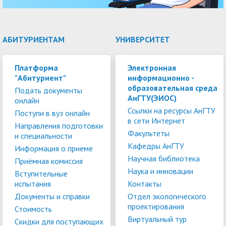
АБИТУРИЕНТАМ
УНИВЕРСИТЕТ
Платформа
Электронная
"Абитуриент"
информационно -
образовательная среда
Подать документы
АнГТУ(ЭИОС)
онлайн
Ссылки на ресурсы АнГТУ
Поступи в вуз онлайн
в сети Интернет
Направления подготовки
Факультеты
и специальности
Кафедры АнГТУ
Информация о приеме
Научная библиотека
Приёмная комиссия
Наука и инновации
Вступительные
испытания
Контакты
Документы и справки
Отдел экологического
проектирования
Стоимость
Виртуальный тур
Скидки для поступающих