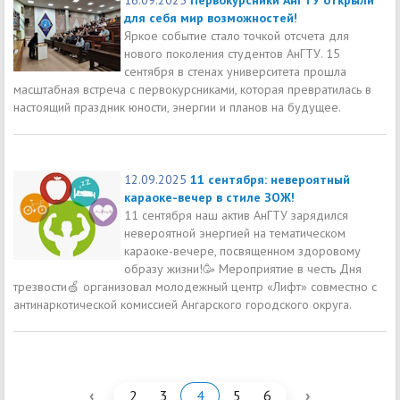
для себя мир возможностей!
Яркое событие стало точкой отсчета для
нового поколения студентов АнГТУ. 15
сентября в стенах университета прошла
масштабная встреча с первокурсниками, которая превратилась в
настоящий праздник юности, энергии и планов на будущее.
12.09.2025
11 сентября: невероятный
караоке-вечер в стиле ЗОЖ!
11 сентября наш актив АнГТУ зарядился
невероятной энергией на тематическом
караоке-вечере, посвященном здоровому
образу жизни!🥳 Мероприятие в честь Дня
трезвости🍏 организовал молодежный центр «Лифт» совместно с
антинаркотической комиссией Ангарского городского округа.
‹
›
2
3
4
5
6