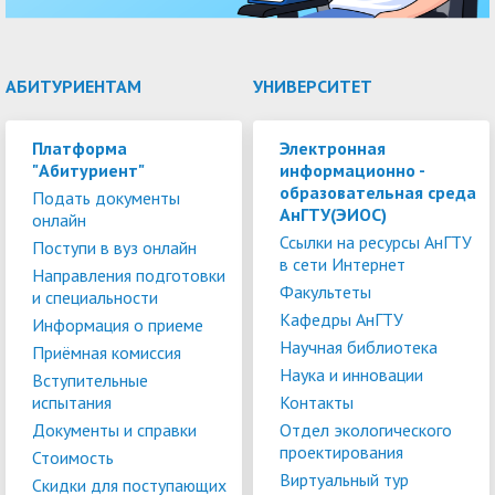
АБИТУРИЕНТАМ
УНИВЕРСИТЕТ
Платформа
Электронная
"Абитуриент"
информационно -
образовательная среда
Подать документы
АнГТУ(ЭИОС)
онлайн
Ссылки на ресурсы АнГТУ
Поступи в вуз онлайн
в сети Интернет
Направления подготовки
Факультеты
и специальности
Кафедры АнГТУ
Информация о приеме
Научная библиотека
Приёмная комиссия
Наука и инновации
Вступительные
испытания
Контакты
Документы и справки
Отдел экологического
проектирования
Стоимость
Виртуальный тур
Скидки для поступающих