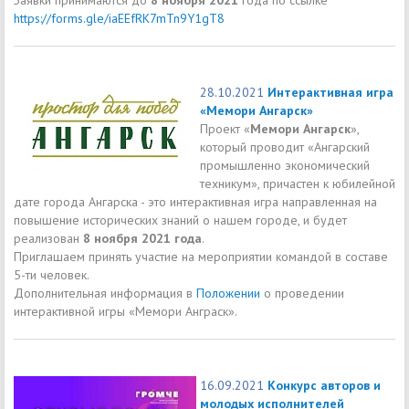
https://forms.gle/iaEEfRK7mTn9Y1gT8
28.10.2021
Интерактивная игра
«Мемори Ангарск»
Проект «
Мемори Ангарск
»,
который проводит «Ангарский
промышленно экономический
техникум», причастен к юбилейной
дате города Ангарска - это интерактивная игра направленная на
повышение исторических знаний о нашем городе, и будет
реализован
8 ноября 2021 года
.
Приглашаем принять участие на мероприятии командой в составе
5-ти человек.
Дополнительная информация в
Положении
о проведении
интерактивной игры «Мемори Анграск».
16.09.2021
Конкурс авторов и
молодых исполнителей