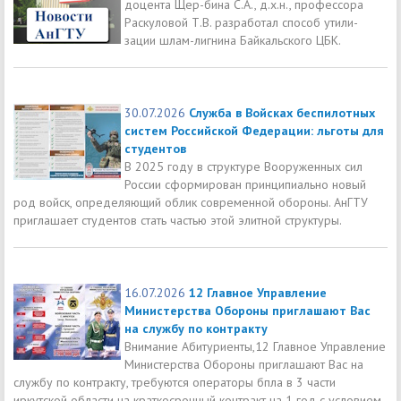
доцента Щер-бина С.А., д.х.н., профессора
Раскуловой Т.В. разработал способ утили-
зации шлам-лигнина Байкальского ЦБК.
30.07.2026
Служба в Войсках беспилотных
систем Российской Федерации: льготы для
студентов
В 2025 году в структуре Вооруженных сил
России сформирован принципиально новый
род войск, определяющий облик современной обороны. АнГТУ
приглашает студентов стать частью этой элитной структуры.
16.07.2026
12 Главное Управление
Министерства Обороны приглашают Вас
на службу по контракту
Внимание Абитуриенты,12 Главное Управление
Министерства Обороны приглашают Вас на
службу по контракту, требуются операторы бпла в 3 части
иркутской области на краткосрочный контракт на 1 год с условием