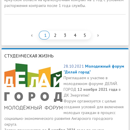
расторжения контракта после 1 года службы.
‹
›
1
2
3
4
5
СТУДЕНЧЕСКАЯ ЖИЗНЬ
28.10.2021
Молодежный форум
"Делай город"
Приглашаем к участию в
молодежном форуме ДЕЛАЙ.
ГОРОД
12 ноября 2021 года
в
ДК Энергетик!
Форум организуется с целью
создания условий для включения
молодых граждан в процесс
социально-экономического развития Ангарского городского
округа.
Заявки принимаются до
8 ноября 2021
года по ссылке