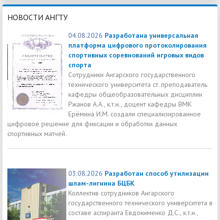
НОВОСТИ АНГТУ
04.08.2026
Разработана универсальная
платформа цифрового протоколирования
спортивных соревнований игровых видов
спорта
Сотрудники Ангарского государственного
технического университета ст. преподаватель
кафедры общеобразовательных дисциплин
Ржанов А.А., к.т.н., доцент кафедры ВМК
Ерёмина И.М. создали специализированное
цифровое решение для фиксации и обработки данных
спортивных матчей.
03.08.2026
Разработан способ утилизации
шлам-лигнина БЦБК
Коллектив сотрудников Ангарского
государственного технического университета в
составе аспиранта Евдокименко Д.С., к.т.н.,