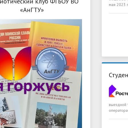
иотический клуб ФГБОУ ВО
мая 2023 
«АнГТУ»
Студен
выездной 
оператора