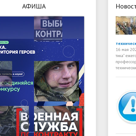
АФИША
Новос
техническ
16 мая 20
тика" еже
профессор
технически