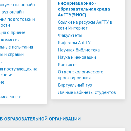
слуги
Педагогический состав
Скидки для поступающих на
информационно -
окументы онлайн
образовательная среда
Информация Министерства науки и
платной основе
 вуз онлайн
слуги
Финансово-хозяйственная
АнГТУ(ЭИОС)
высшего образования РФ
ния подготовки и
деятельность
Для поступающих из ДНР, ЛНР,
Ссылки на ресурсы АнГТУ в
ности
сети Интернет
янской
Международное сотрудничество
Запорожской области и
ия о приеме
ество
Организация питания в
Факультеты
Херсонской области
 комиссия
образовательной организации
Информационная поддержка
Кафедры АнГТУ
льные испытания
Научная библиотека
ое
сотрудников и обучающихся по
Дополнительный прием
ы и справки
Наука и инновации
вопросам коронавирусной
ь
Контакты
инфекции и организации
ля поступающих на
Отдел экологического
основе
дистанционного обучения
проектирования
ие
Виртуальный тур
Личные кабинеты студентов
ачисленных
ОБ ОБРАЗОВАТЕЛЬНОЙ ОРГАНИЗАЦИИ