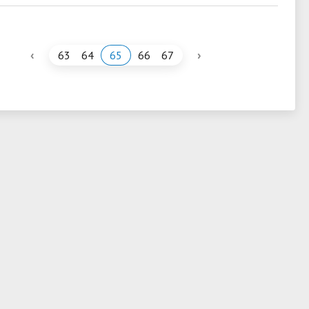
‹
›
63
64
65
66
67