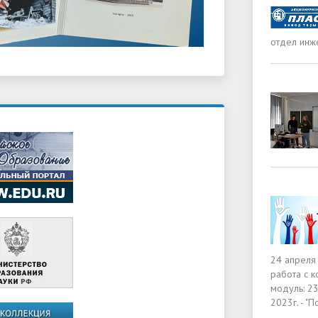
отдел инж
24 апреля 
работа с к
модуль: 23
2023г. - "